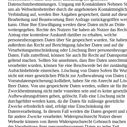
Datenschutzbestimmungen.
Umgang mit Kontaktdaten
Nehmen Si
uns als Webseitenbetreiber durch die angebotenen
Kontaktmöglich
Verbindung auf, werden Ihre Angaben
gespeichert, damit auf dies
Bearbeitung und Beantwortung Ihrer
Anfrage zurückgegriffen we
kann. Ohne Ihre Einwilligung werden
diese Daten nicht an Dritte
weitergegeben.
Rechte des Nutzers
Sie haben als Nutzer das Recht
Antrag eine kostenlose Auskunft
darüber zu erhalten, welche
personenbezogenen Daten über Sie
gespeichert wurden. Sie haben
außerdem das Recht auf Berichtigung
falscher Daten und auf die
Verarbeitungseinschränkung oder
Löschung Ihrer personenbezoge
Daten. Falls zutreffend, können
Sie auch Ihr Recht auf Datenportab
geltend machen. Sollten Sie
annehmen, dass Ihre Daten unrechtmä
verarbeitet wurden,
können Sie eine Beschwerde bei der zuständi
Aufsichtsbehörde
einreichen.
Löschung von Daten
Sofern Ihr Wu
nicht mit einer gesetzlichen Pflicht zur
Aufbewahrung von Daten (z
Vorratsdatenspeicherung) kollidiert,
haben Sie ein Anrecht auf Lö
Ihrer Daten. Von uns gespeicherte
Daten werden, sollten sie für ih
Zweckbestimmung nicht mehr
vonnöten sein und es keine gesetzl
Aufbewahrungsfristen geben,
gelöscht. Falls eine Löschung nicht
durchgeführt werden kann, da die
Daten für zulässige gesetzliche
Zwecke erforderlich sind, erfolgt eine
Einschränkung der
Datenverarbeitung. In diesem Fall werden die
Daten gesperrt und 
für andere Zwecke verarbeitet.
Widerspruchsrecht
Nutzer dieser
Webseite können von ihrem Widerspruchsrecht
Gebrauch machen
der Verarbeitung ihrer personenbezogenen
Daten zu jeder Zeit