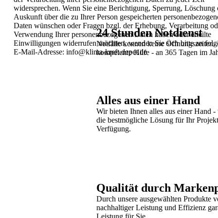
widersprechen.
Wenn Sie eine Berichtigung, Sperrung, Löschung 
Auskunft über
die zu Ihrer Person gespeicherten personenbezogen
Daten
wünschen oder Fragen bzgl. der Erhebung, Verarbeitung od
24 Stunden Notdienst
Verwendung Ihrer personenbezogenen Daten haben oder erteilte
Einwilligungen widerrufen möchten, wenden Sie sich bitte an fol
Notfälle kennen keine Öffnungszeiten.
E-Mail-Adresse: info@klima-kreft.de
pet.de
kompetente Hilfe - an 365 Tagen im Ja
Alles aus einer Hand
Wir bieten Ihnen alles aus einer Hand 
die bestmögliche Lösung für Ihr Proje
Verfügung.
Qualität durch Marken
Durch unsere ausgewählten Produkte ve
nachhaltiger Leistung und Effizienz ga
Leistung für Sie.